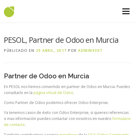
Saltar contenido
Menú
PESOL, Partner de Odoo en Murcia
PÚBLICADO EN
29 ABRIL, 2017
POR
ADMIN9307
Partner de Odoo en Murcia
En PESOL nos hemos convertido en partner de Odoo en Murcia. Puedes
consultarlo en la
página oficial de Odoo
.
Como Partner de Odoo podemos ofrecer Odoo Enterprise.
Ya tenemos casos de éxito con Odoo Enterprise, si quieres referencias
o mas información puedes contactar con nosotros en nuestro
formulario
de contacto
.
También contribuimos y somos
miembros
de la
OCA (Odoo Community