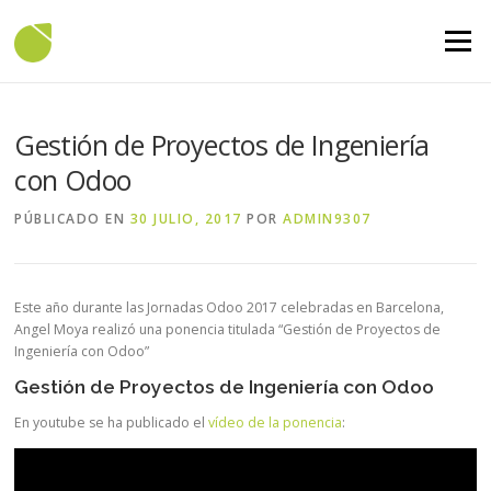
Saltar contenido
Menú
Gestión de Proyectos de Ingeniería
con Odoo
PÚBLICADO EN
30 JULIO, 2017
POR
ADMIN9307
Este año durante las Jornadas Odoo 2017 celebradas en Barcelona,
Angel Moya realizó una ponencia titulada “Gestión de Proyectos de
Ingeniería con Odoo”
Gestión de Proyectos de Ingeniería con Odoo
En youtube se ha publicado el
vídeo de la ponencia
: